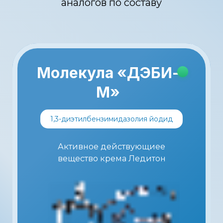
аналогов по составу
Молекула «ДЭБИ-
М»
1,3-диэтилбензимидазолия йодид
Активное действующиее
вещество крема Ледитон